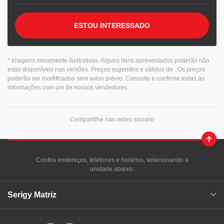
ESTOU INTERESSADO
* Imagens meramente ilustrativas. Alguns itens apresentados poderão não
estar disponíveis nas versões. Preços sugeridos e válidos de
. Os preços
poderão ser modificados sem aviso prévio. Consulte e confirme todas as
informações com um de nossos vendedores.
Compartilhe nas redes sociais!
Confira endereços, telefones e horários, selecionando a
unidade abaixo:
Serigy Matriz