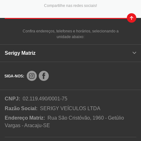
Compartilhe nas redes sociais!
Confira endereços, telefones e horários, selecionando a
unidade abaixo:
Serigy Matriz
SIGA-NOS:
CNPJ:
02.119.490/0001-75
Razão Social:
SERIGY VEÍCULOS LTDA
Endereço Matriz:
Rua São Cristóvão, 1960 - Getúlio
Vargas - Aracaju-SE