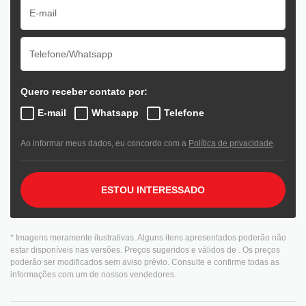
Quero receber contato por:
E-mail
Whatsapp
Telefone
Ao informar meus dados, eu concordo com a
Política de privacidade
.
ESTOU INTERESSADO
* Imagens meramente ilustrativas. Alguns itens apresentados poderão não
estar disponíveis nas versões. Preços sugeridos e válidos de
. Os preços
poderão ser modificados sem aviso prévio. Consulte e confirme todas as
informações com um de nossos vendedores.